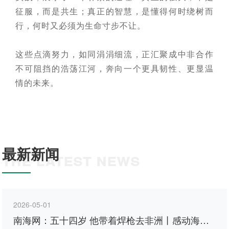
征服，而是共生；真正的智慧，是懂得何时绕树而
行，何时又必须为生命寸步不让。
这些点滴努力，如同涓涓细流，正汇聚成中非合作
不可阻挡的浩荡江河，奔向一个更具韧性、更显温
情的未来。
最新新闻
THE LATEST NEWS
2026-05-01
南海网：五十四岁 他带着焊枪去非洲丨感动海南