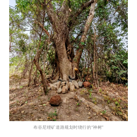
布谷尼锂矿道路规划时绕行的“神树”