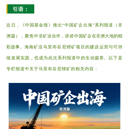
引语：
近日，《中国基金报》推出
“中国矿企出海”系列报道（非
洲篇），聚焦
中非矿业合作
，
讲述
中国矿企
在
非洲
大地的精
彩故事
。
海南矿业马里布谷尼锂矿项目的建设运营与可持
续发展实践，
也成为此次系列报道中的
生动篇章。以下是
专栏报道中关于马里布谷尼锂矿的相关内容：