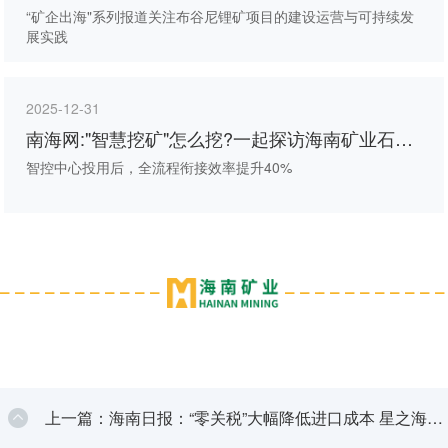
准、绕行神树及拖鞋禁令
“矿企出海"系列报道关注布谷尼锂矿项目的建设运营与可持续发
展实践
2025-12-31
南海网:"智慧挖矿"怎么挖?一起探访海南矿业石碌
铁矿智控中心
智控中心投用后，全流程衔接效率提升40%
上一篇：海南日报：“零关税”大幅降低进口成本 星之海冲