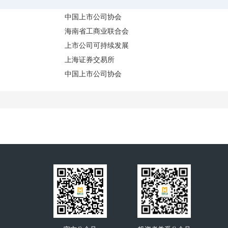
中国上市公司协会
海南省工商业联合会
上市公司可持续发展
上海证券交易所
中国上市公司协会