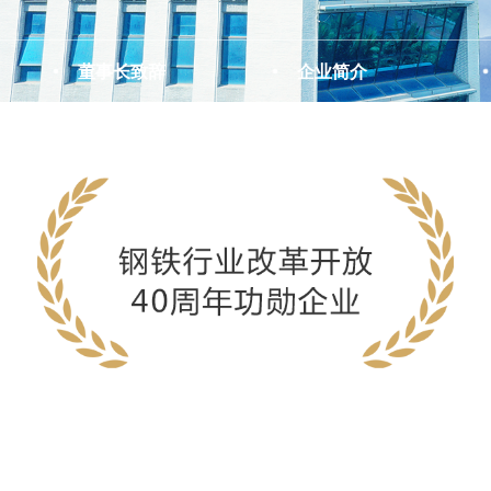
董事长致辞
企业简介