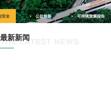
与安全
公益慈善
可持续发展报告
最新新闻
THE LATEST NEWS